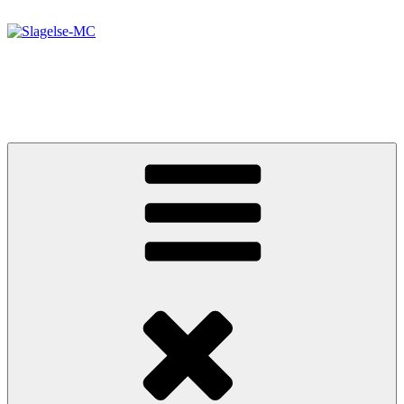
Videre
til
indhold
Slagelse-MC
Motorcykler, Scootere og Værksted