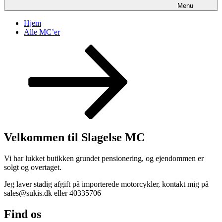
Menu
Hjem
Alle MC’er
Rul
ned
til
indhold
Velkommen til Slagelse MC
Vi har lukket butikken grundet pensionering, og ejendommen er
solgt og overtaget.
Jeg laver stadig afgift på importerede motorcykler, kontakt mig på
sales@sukis.dk eller 40335706
Find os